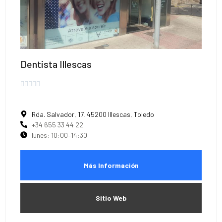
Dentista Illescas





Rda. Salvador, 17, 45200 Illescas, Toledo
+34 655 33 44 22
lunes: 10:00–14:30
Más Información
Sitio Web