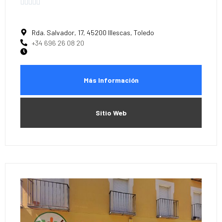





Rda. Salvador, 17, 45200 Illescas, Toledo
+34 696 26 08 20
Más Información
Sitio Web