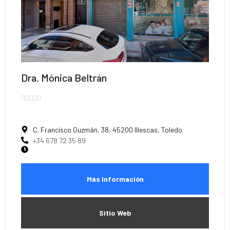
Dra. Mónica Beltrán





C. Francisco Guzmán, 38, 45200 Illescas, Toledo
+34 678 72 35 89
Más Información
Sitio Web