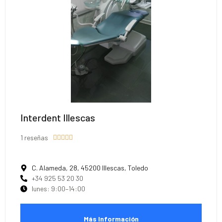
Interdent Illescas
1 reseñas





C. Alameda, 28, 45200 Illescas, Toledo
+34 925 53 20 30
lunes: 9:00–14:00
Más Información