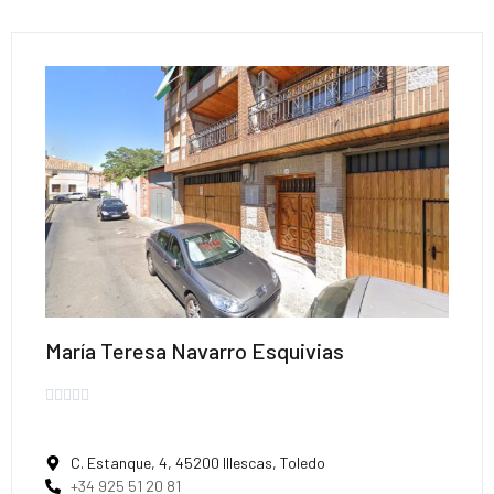
María Teresa Navarro Esquivias





C. Estanque, 4, 45200 Illescas, Toledo
+34 925 51 20 81