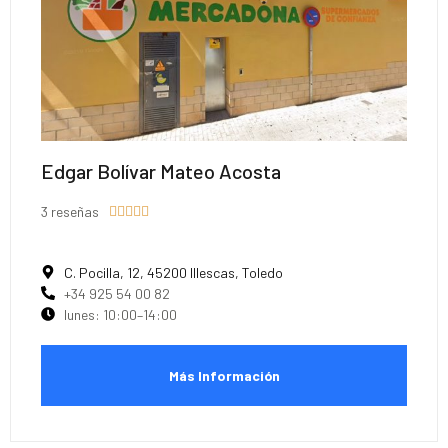
Edgar Bolívar Mateo Acosta
3 reseñas





C. Pocilla, 12, 45200 Illescas, Toledo
+34 925 54 00 82
lunes: 10:00–14:00
Más Información