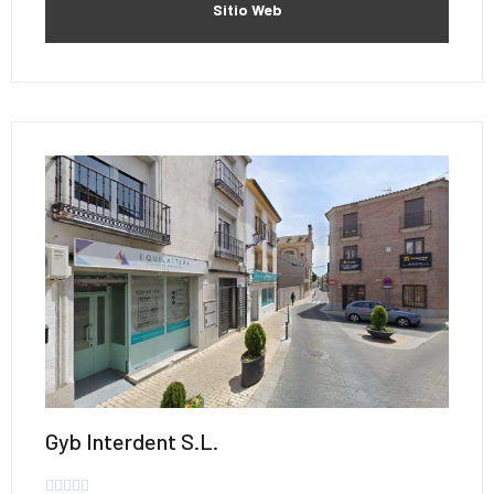
Sitio Web
Gyb Interdent S.L.




