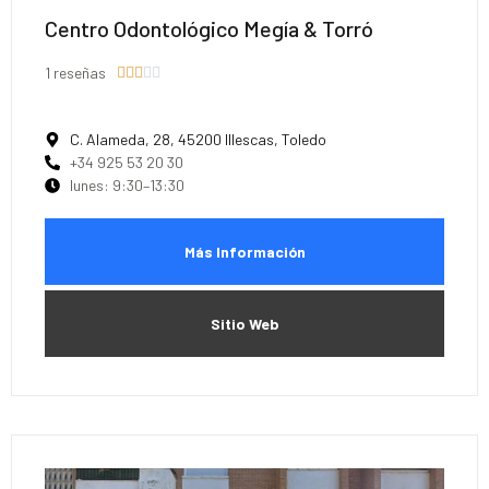
Centro Odontológico Megía & Torró
1 reseñas





C. Alameda, 28, 45200 Illescas, Toledo
+34 925 53 20 30
lunes: 9:30–13:30
Más Información
Sitio Web