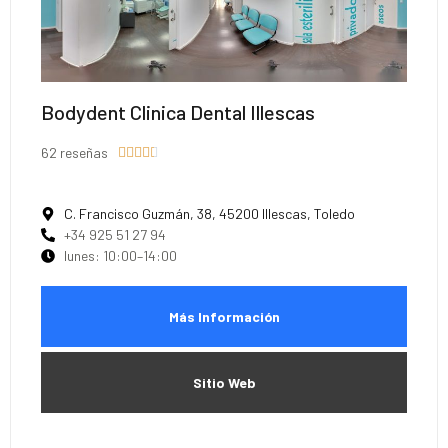
Bodydent Clinica Dental Illescas
62 reseñas





C. Francisco Guzmán, 38, 45200 Illescas, Toledo
+34 925 51 27 94
lunes: 10:00–14:00
Más Información
Sitio Web