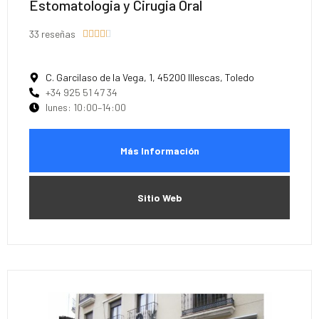
Estomatologia y Cirugia Oral
33 reseñas





C. Garcilaso de la Vega, 1, 45200 Illescas, Toledo
+34 925 51 47 34
lunes: 10:00–14:00
Más Información
Sitio Web