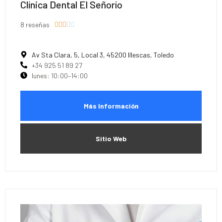
Clínica Dental El Señorío
8 reseñas





Av Sta Clara, 5, Local 3, 45200 Illescas, Toledo
+34 925 51 89 27
lunes: 10:00–14:00
Más Información
Sitio Web