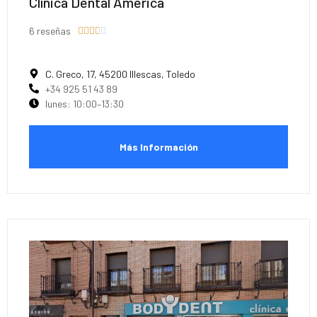
Clínica Dental América
6 reseñas





C. Greco, 17, 45200 Illescas, Toledo
+34 925 51 43 89
lunes: 10:00–13:30
Más Información