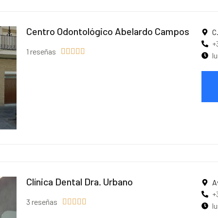
Centro Odontológico Abelardo Campos
C
+
1 reseñas





l
Clínica Dental Dra. Urbano
A
+
3 reseñas





l