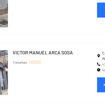
VICTOR MANUEL ARCA SOSA
C
R
1 reseñas





+
l