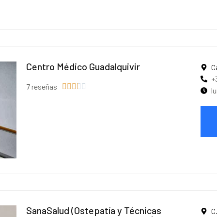
Centro Médico Guadalquivir
C
+
7 reseñas





l
SanaSalud (Ostepatía y Técnicas
C