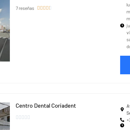
l
7 reseñas





m
m
j
v
s
d
Centro Dental Coriadent
A
S





+