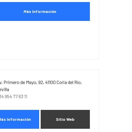
Más Información
v. Primero de Mayo, 92, 41100 Coria del Río,
evilla
34 954 77 63 11
Más Información
Sitio Web