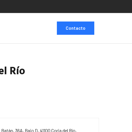
Contacto
el Río
. Batán, 36A, Bajo D, 41100 Coria del Río,