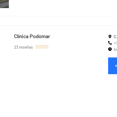
Clínica Podomar
C
+
23 reseñas





l