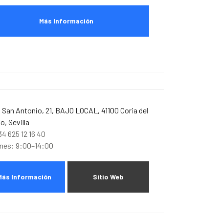
Más Información
. San Antonio, 21, BAJO LOCAL, 41100 Coria del
ío, Sevilla
34 625 12 16 40
unes: 9:00–14:00
Más Información
Sitio Web