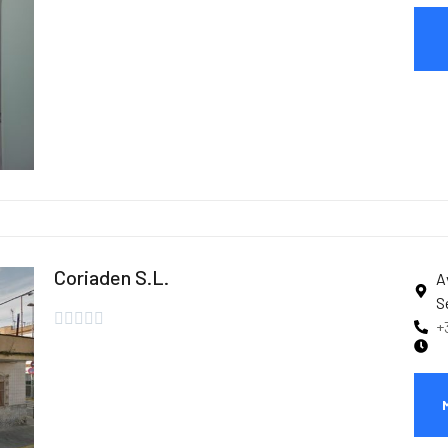
Coriaden S.L.
A
S





+