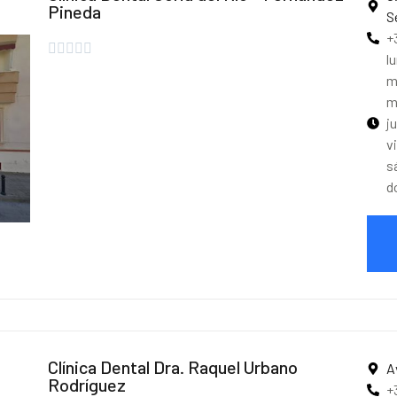
Pineda
S
+





l
m
m
j
v
s
d
Clínica Dental Dra. Raquel Urbano
A
Rodríguez
+