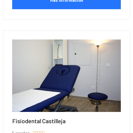
Más Información
Fisiodental Castilleja
5 reseñas




