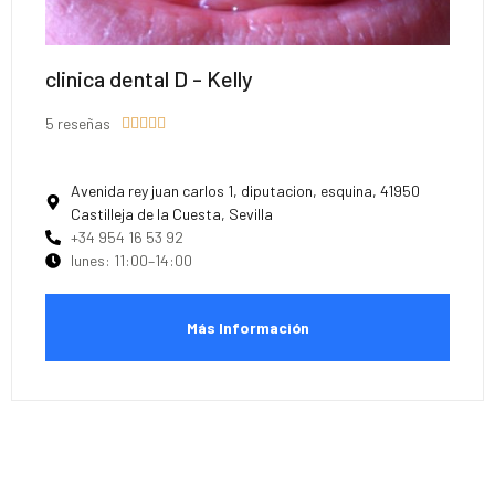
clinica dental D - Kelly
5 reseñas





Avenida rey juan carlos 1, diputacion, esquina, 41950
Castilleja de la Cuesta, Sevilla
+34 954 16 53 92
lunes: 11:00–14:00
Más Información