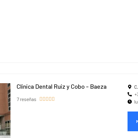
Clinica Dental Ruiz y Cobo - Baeza
C
+
7 reseñas





l