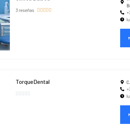
B
3 reseñas





+
l
TorqueDental
C
+





l