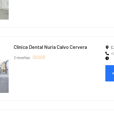
Clínica Dental Nuria Calvo Cervera
C
+
2 reseñas




