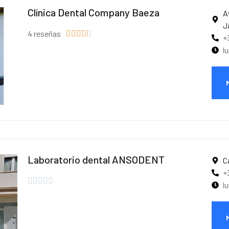
Clínica Dental Company Baeza
A
J
4 reseñas





+
l
Laboratorio dental ANSODENT
C
+





l