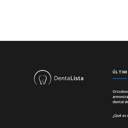
ÚLTIM
Ortodonc
armonizac
dental d
¿Qué es 