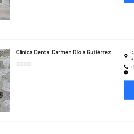
Clínica Dental Carmen Riola Gutiérrez
C
B





+