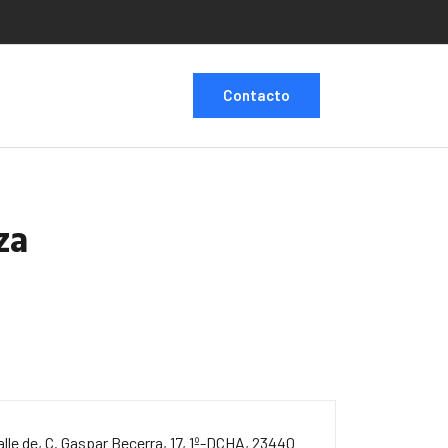
Contacto
za
alle de, C. Gaspar Becerra, 17, 1º-DCHA, 23440