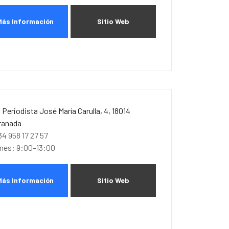
Más Información
Sitio Web
. Periodista José María Carulla, 4, 18014
ranada
34 958 17 27 57
unes: 9:00–13:00
Más Información
Sitio Web