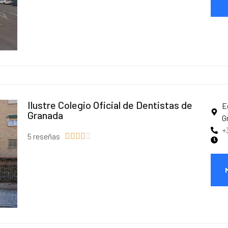
Ilustre Colegio Oficial de Dentistas de
E
Granada
G
+
5 reseñas




