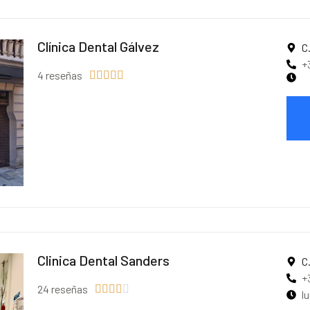
Clínica Dental Gálvez
C
+
4 reseñas





Clinica Dental Sanders
C
+
24 reseñas





l