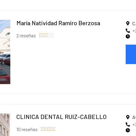
María Natividad Ramiro Berzosa
C
+
2 reseñas





CLINICA DENTAL RUIZ-CABELLO
A
+
10 reseñas




