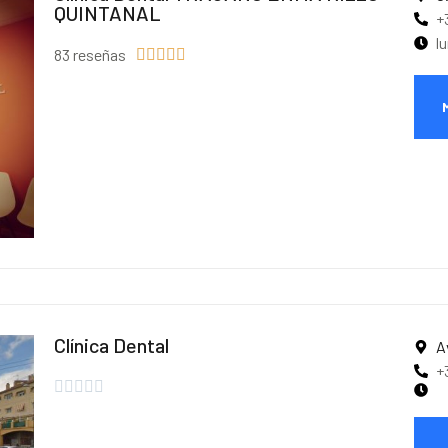
QUINTANAL
+
l
83 reseñas





Clínica Dental
A
+




