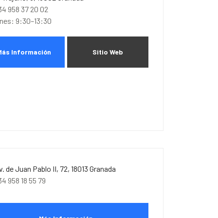
34 958 37 20 02
unes: 9:30–13:30
Más Información
Sitio Web
v. de Juan Pablo II, 72, 18013 Granada
34 958 18 55 79