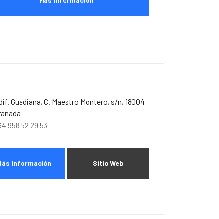
Más Información
dif. Guadiana, C. Maestro Montero, s/n, 18004
ranada
34 958 52 29 53
Más Información
Sitio Web