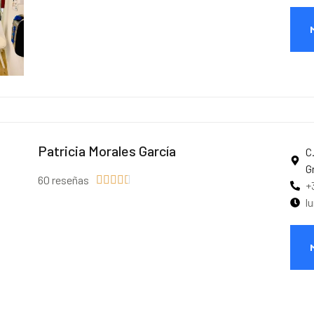
Patricia Morales García
C
G
60 reseñas





+
l