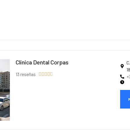
Clinica Dental Corpas
C
1
13 reseñas





+