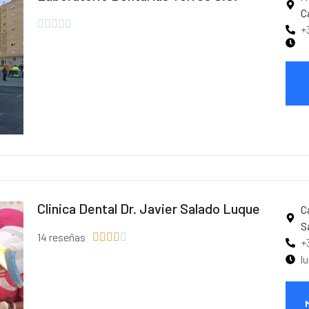
C





+
Clinica Dental Dr. Javier Salado Luque
C
S
14 reseñas





+
l