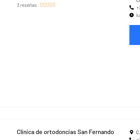
3 reseñas





+
l
Clinica de ortodoncias San Fernando
C
+