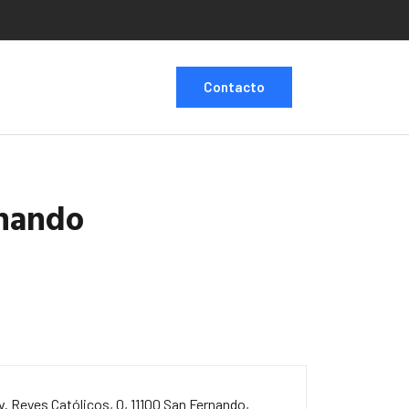
Contacto
rnando
v. Reyes Católicos, 0, 11100 San Fernando,