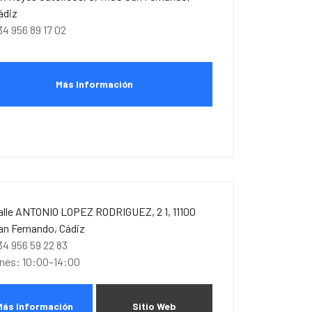
ádiz
34 956 89 17 02
Más Información
alle ANTONIO LOPEZ RODRIGUEZ, 2 1, 11100
an Fernando, Cádiz
34 956 59 22 83
unes: 10:00–14:00
Más Información
Sitio Web