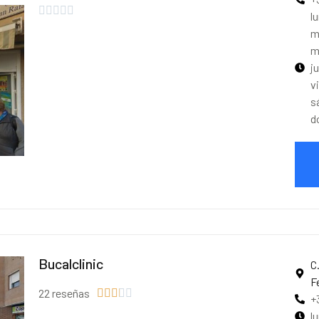





l
m
m
j
v
s
d
Bucalclinic
C
F
22 reseñas





+
l