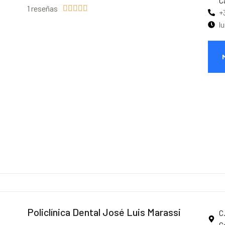
C
1 reseñas





+
l
Policlínica Dental José Luis Marassi
C
C