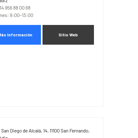
ádiz
34 956 88 00 68
unes: 9:00–13:00
Más Información
Sitio Web
. San Diego de Alcalá, 14, 11100 San Fernando,
ádiz