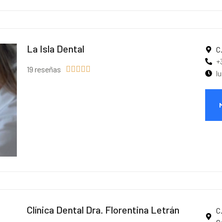
La Isla Dental
C
+
19 reseñas





l
Clínica Dental Dra. Florentina Letrán
C