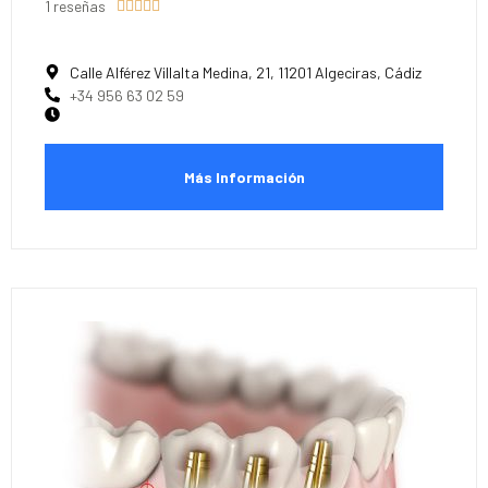
1 reseñas





Calle Alférez Villalta Medina, 21, 11201 Algeciras, Cádiz
+34 956 63 02 59
Más Información