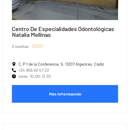
Centro De Especialidades Odontológicas
Natalia Mellinas
3 reseñas





C. P.º de la Conferencia, 5, 11207 Algeciras, Cádiz
+34 956 60 57 22
lunes: 10:00–13:30
Más Información