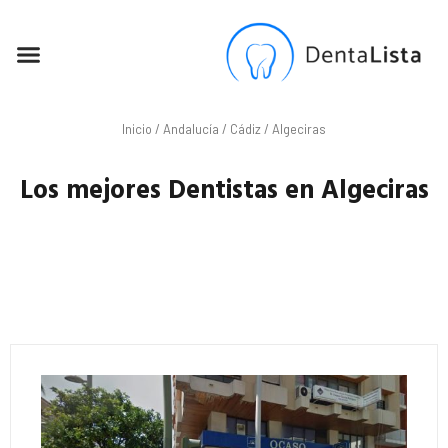
SEO PARA DENTISTAS
Inicio
/
Andalucía
/
Cádiz
/ Algeciras
Los mejores Dentistas en Algeciras