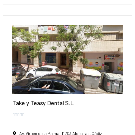
Take y Teasy Dental S.L





Av. Virgen de la Palma, 11203 Algeciras, Cádiz