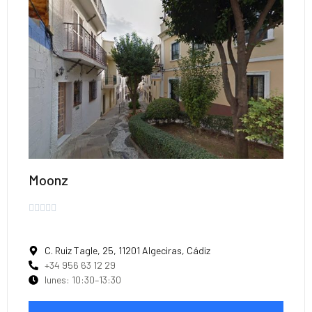
Moonz





C. Ruiz Tagle, 25, 11201 Algeciras, Cádiz
+34 956 63 12 29
lunes: 10:30–13:30