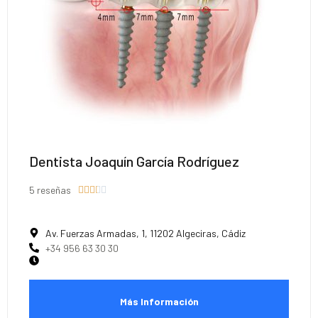
Dentista Joaquín García Rodríguez
5 reseñas





Av. Fuerzas Armadas, 1, 11202 Algeciras, Cádiz
+34 956 63 30 30
Más Información