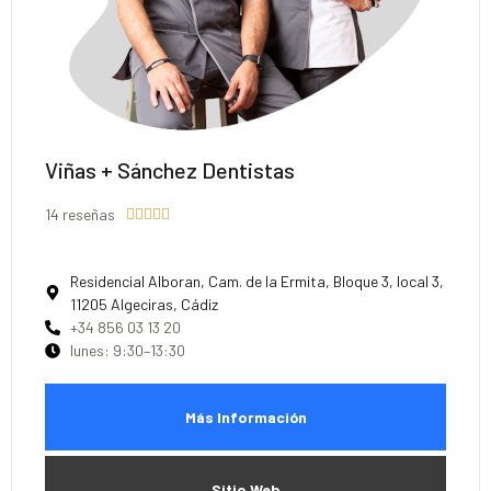
Viñas + Sánchez Dentistas
14 reseñas





Residencial Alboran, Cam. de la Ermita, Bloque 3, local 3,
11205 Algeciras, Cádiz
+34 856 03 13 20
lunes: 9:30–13:30
Más Información
Sitio Web