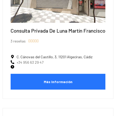
Consulta Privada De Luna Martín Francisco
3 reseñas





C. Cánovas del Castillo, 3, 11201 Algeciras, Cádiz
+34 956 63 29 47
Más Información