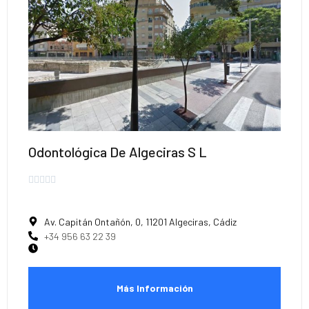
Odontológica De Algeciras S L





Av. Capitán Ontañón, 0, 11201 Algeciras, Cádiz
+34 956 63 22 39
Más Información