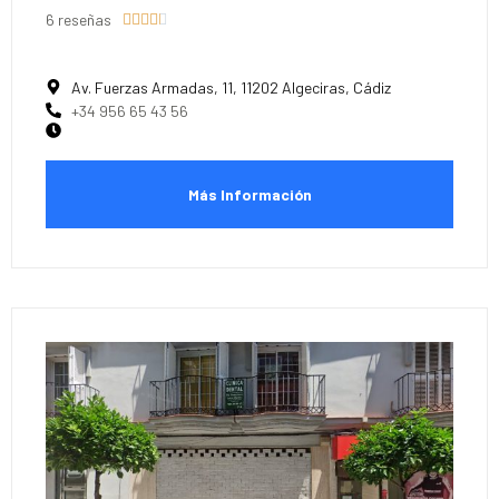
6 reseñas





Av. Fuerzas Armadas, 11, 11202 Algeciras, Cádiz
+34 956 65 43 56
Más Información