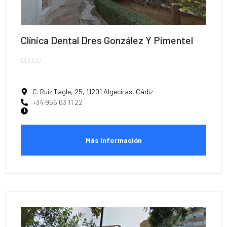
Clínica Dental Dres González Y Pimentel





C. Ruiz Tagle, 25, 11201 Algeciras, Cádiz
+34 956 63 11 22
Más Información