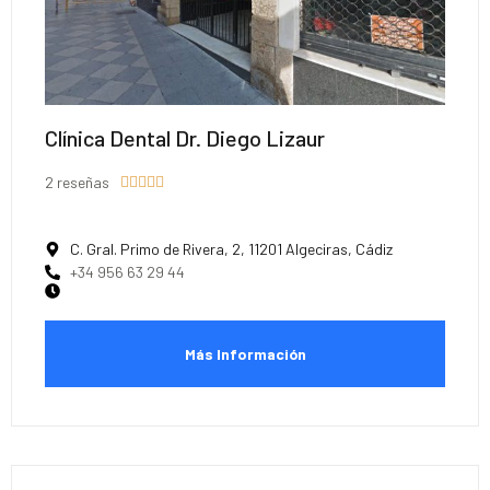
Clínica Dental Dr. Diego Lizaur
2 reseñas





C. Gral. Primo de Rivera, 2, 11201 Algeciras, Cádiz
+34 956 63 29 44
Más Información