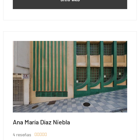
Ana María Díaz Niebla
4 reseñas




