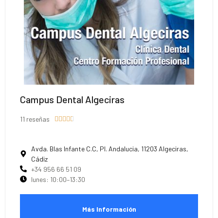
Campus Dental Algeciras
11 reseñas





Avda. Blas Infante C.C, Pl. Andalucia, 11203 Algeciras,
Cádiz
+34 956 66 51 09
lunes: 10:00–13:30
Más Información