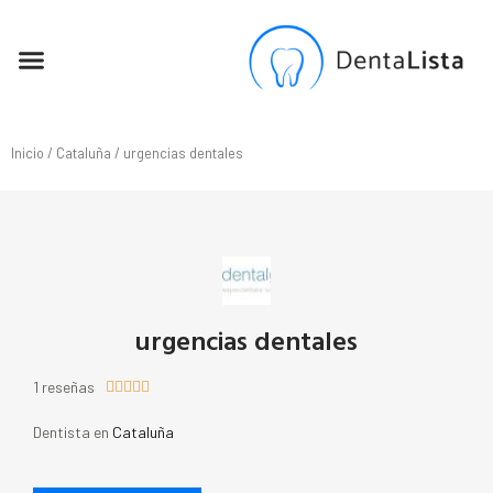
SEO PARA DENTISTAS
Inicio
/
Cataluña
/ urgencias dentales
urgencias dentales
1 reseñas





Dentista en
Cataluña