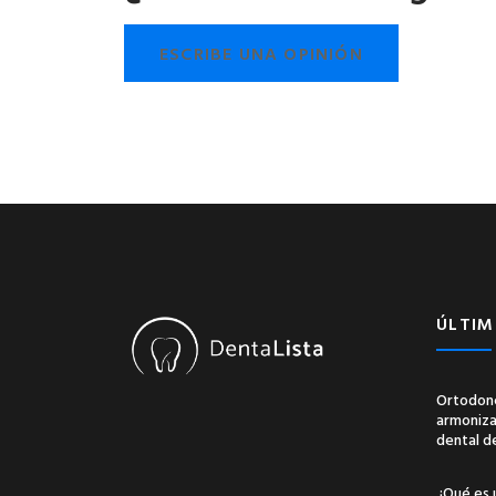
ESCRIBE UNA OPINIÓN
ÚLTIM
Ortodonc
armonizac
dental d
¿Qué es 