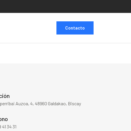
Contacto
ción
Aperribai Auzoa, 4, 48960 Galdakao, Biscay
ono
 41 34 31