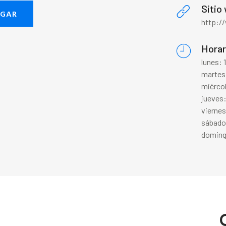
Sitio
EGAR
http:/
Horar
lunes:
martes
miérco
jueves
vierne
sábado
doming