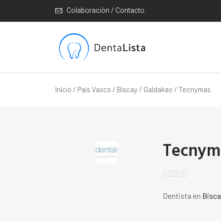
Colaboración / Contacto
Inicio
/
País Vasco
/
Biscay
/
Galdakao
/ Tecnymas
Tecnym





Dentista en
Bisca