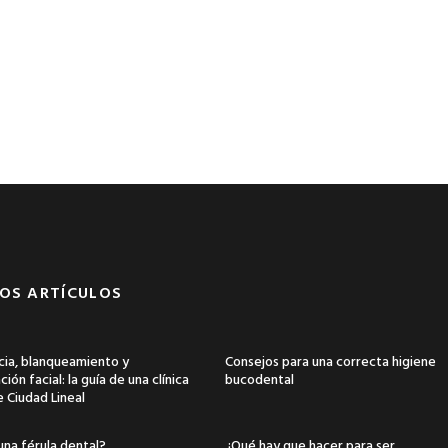
OS ARTÍCULOS
ia, blanqueamiento y
Consejos para una correcta higiene
ión facial: la guía de una clínica
bucodental
e Ciudad Lineal
una férula dental?
¿Qué hay que hacer para ser