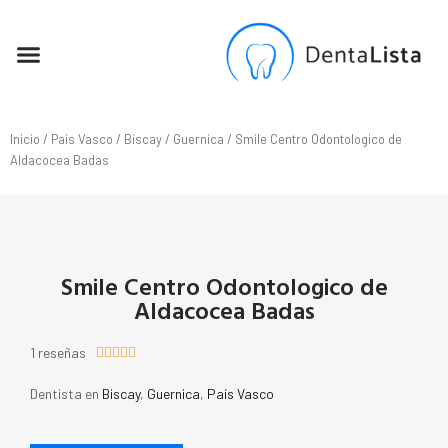
SEO PARA DENTISTAS
Inicio
/
País Vasco
/
Biscay
/
Guernica
/ Smile Centro Odontologico de
Aldacocea Badas
Smile Centro Odontologico de
Aldacocea Badas
1 reseñas





Dentista en
Biscay
,
Guernica
,
País Vasco