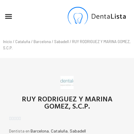
SEO PARA DENTISTAS
Inicio
/
Cataluña
/
Barcelona
/
Sabadell
/ RUY RODRIGUEZ Y MARINA GOMEZ,
S.C.P.
RUY RODRIGUEZ Y MARINA
GOMEZ, S.C.P.





Dentista en
Barcelona
,
Cataluña
,
Sabadell