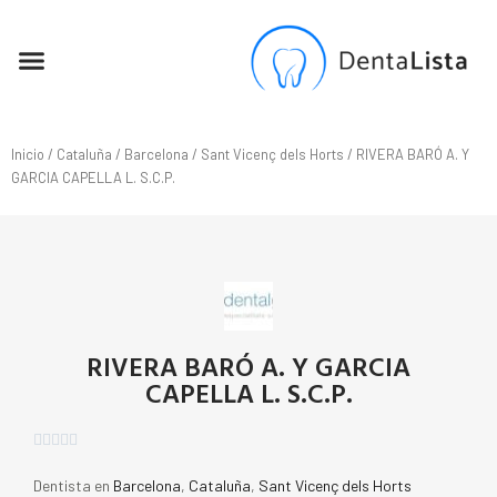
SEO PARA DENTISTAS
Inicio
/
Cataluña
/
Barcelona
/
Sant Vicenç dels Horts
/ RIVERA BARÓ A. Y
GARCIA CAPELLA L. S.C.P.
RIVERA BARÓ A. Y GARCIA
CAPELLA L. S.C.P.





Dentista en
Barcelona
,
Cataluña
,
Sant Vicenç dels Horts