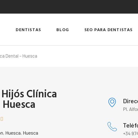
DENTISTAS
BLOG
SEO PARA DENTISTAS
nica Dental – Huesca
Hijós Clínica
- Huesca
Direc
Pl. Alf


Teléf
ón
,
Huesca
,
Huesca
+34 97