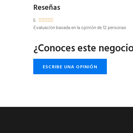
Reseñas
5





Evaluación basada en la opinión de 12 personas
¿Conoces este negoci
ESCRIBE UNA OPINIÓN