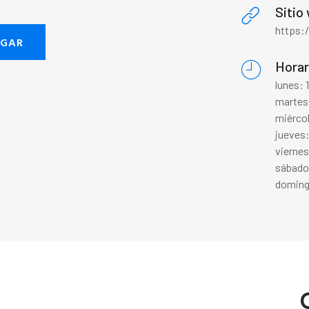
Sitio
https:
EGAR
Horar
lunes: 
martes
miérco
jueves:
vierne
sábado
doming