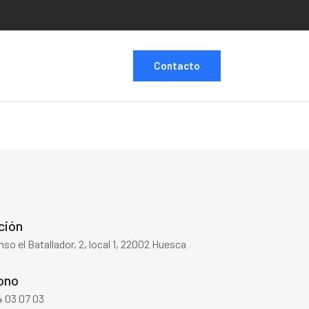
Contacto
ción
onso el Batallador, 2, local 1, 22002 Huesca
ono
4 03 07 03