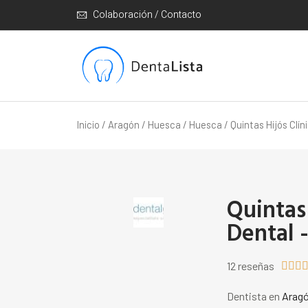
Colaboración / Contacto
Inicio
/
Aragón
/
Huesca
/
Huesca
/ Quintas Hijós Clí
Quintas 
Dental 
12 reseñas



Dentista en
Arag