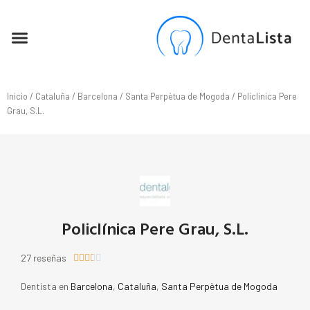
SEO PARA DENTISTAS
Inicio
/
Cataluña
/
Barcelona
/
Santa Perpètua de Mogoda
/ Policlínica Pere
Grau, S.L.
Policlínica Pere Grau, S.L.
27 reseñas





Dentista en
Barcelona
,
Cataluña
,
Santa Perpètua de Mogoda