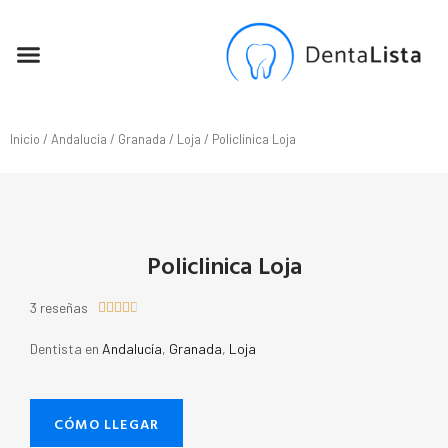
SEO PARA DENTISTAS
Inicio
/
Andalucía
/
Granada
/
Loja
/ Policlinica Loja
Policlinica Loja
3 reseñas





Dentista en
Andalucía
,
Granada
,
Loja
CÓMO LLEGAR