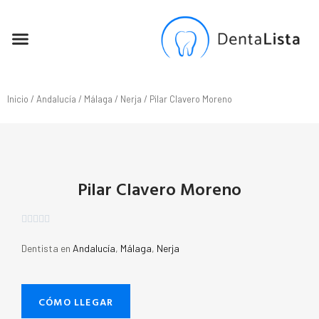
SEO PARA DENTISTAS
Inicio
/
Andalucía
/
Málaga
/
Nerja
/ Pilar Clavero Moreno
Pilar Clavero Moreno





Dentista en
Andalucía
,
Málaga
,
Nerja
CÓMO LLEGAR