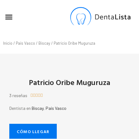
SEO PARA DENTISTAS
Inicio
/
País Vasco
/
Biscay
/ Patricio Oribe Muguruza
Patricio Oribe Muguruza
3 reseñas





Dentista en
Biscay
,
País Vasco
CÓMO LLEGAR