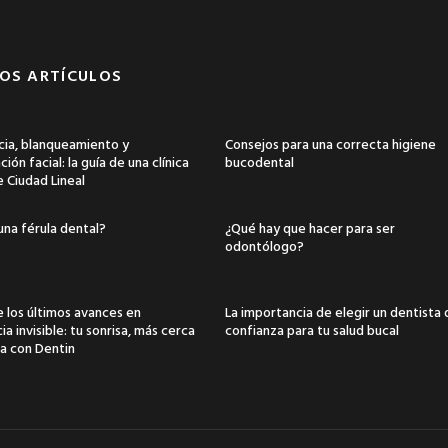
OS ARTÍCULOS
ia, blanqueamiento y
Consejos para una correcta higiene
ión facial: la guía de una clínica
bucodental
e Ciudad Lineal
una férula dental?
¿Qué hay que hacer para ser
odontólogo?
 los últimos avances en
La importancia de elegir un dentista
a invisible: tu sonrisa, más cerca
confianza para tu salud bucal
a con Dentin