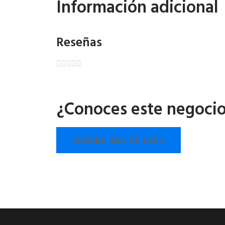
Información adicional
Reseñas





¿Conoces este negoci
ESCRIBE UNA OPINIÓN