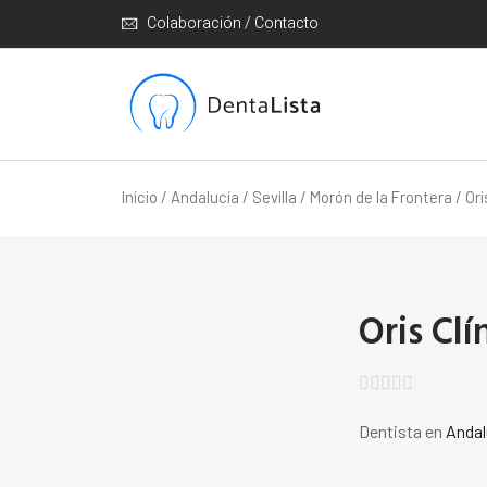
Colaboración / Contacto
Inicio
/
Andalucía
/
Sevilla
/
Morón de la Frontera
/ Ori
Oris Clí





Dentista en
Andal