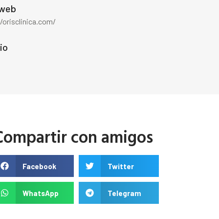
 web
/orisclinica.com/
io
Compartir con amigos
Facebook
Twitter
WhatsApp
Telegram