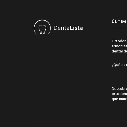
ÚLTIM
Ortodonc
armonizac
dental d
¿Qué es 
Descubre
ortodonci
que nunc