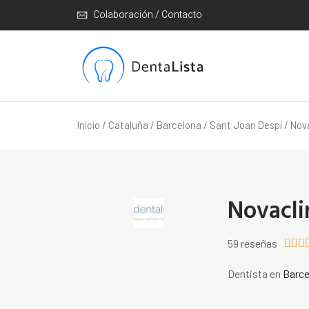
Colaboración / Contacto
Inicio
/
Cataluña
/
Barcelona
/
Sant Joan Despí
/ Nova
Novacli
59 reseñas



Dentista en
Barce