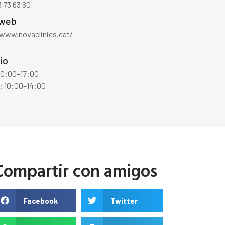
 73 63 60
 web
/www.novaclinics.cat/
io
10:00–17:00
: 10:00–14:00
Compartir con amigos
Facebook
Twitter