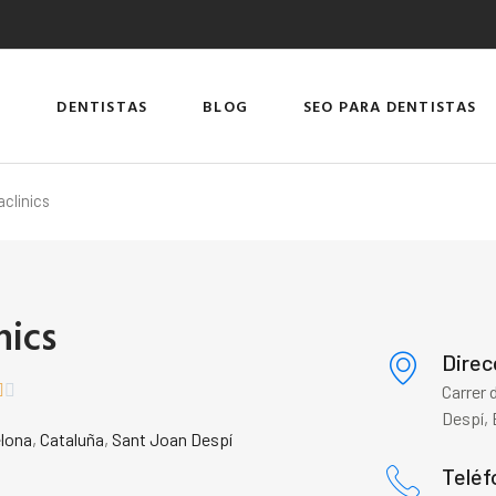
DENTISTAS
BLOG
SEO PARA DENTISTAS
clinics
nics
Direc


Carrer 
Despí, 
lona
,
Cataluña
,
Sant Joan Despí
Teléf