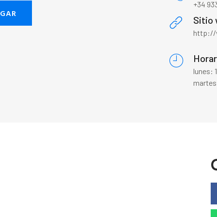
+34 933
EGAR
Sitio
http:/
Horar
lunes: 
martes