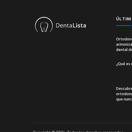
ÚLTIM
Ortodonc
armonizac
dental d
¿Qué es 
Descubre
ortodonci
que nunc