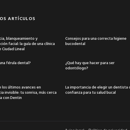
OS ARTÍCULOS
ia, blanqueamiento y
Consejos para una correcta higiene
ión facial: la guía de una clínica
bucodental
e Ciudad Lineal
una férula dental?
¿Qué hay que hacer para ser
odontólogo?
 los últimos avances en
La importancia de elegir un dentista
a invisible: tu sonrisa, más cerca
confianza para tu salud bucal
a con Dentin