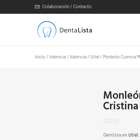
Colaboración / Contacto
Inicio
/
Valencia
/
Valencia
/
Utiel
/ Monleón Cuenca M 
Monleó
Cristina





Dentista en
Utiel