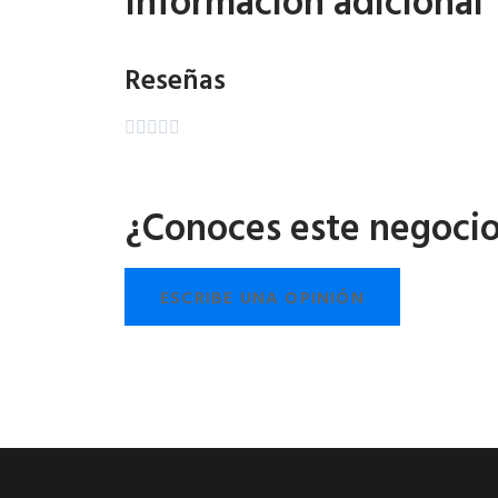
Información adicional
Reseñas





¿Conoces este negoci
ESCRIBE UNA OPINIÓN