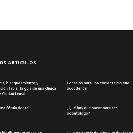
OS ARTÍCULOS
ia, blanqueamiento y
Consejos para una correcta higiene
ión facial: la guía de una clínica
bucodental
e Ciudad Lineal
una férula dental?
¿Qué hay que hacer para ser
odontólogo?
 los últimos avances en
La importancia de elegir un dentista