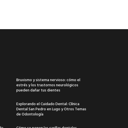
Bruxismo y sistema nervioso: cómo el
estrés y los trastornos neurológicos
pueden dañar tus dientes
Explorando el Cuidado Dental: Clínica
Dental San Pedro en Lugo y Otros Temas
de Odontología
 de
Cómo se ponen las carillas dentales