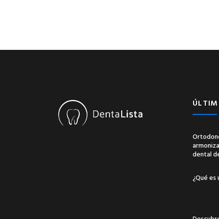
ÚLTIM
Ortodonc
armonizac
dental d
¿Qué es 
Descubre