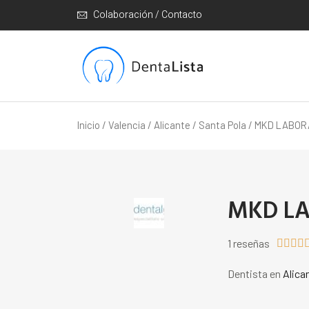
Colaboración / Contacto
Inicio
/
Valencia
/
Alicante
/
Santa Pola
/ MKD LABOR
MKD L
1 reseñas




Dentista en
Alica