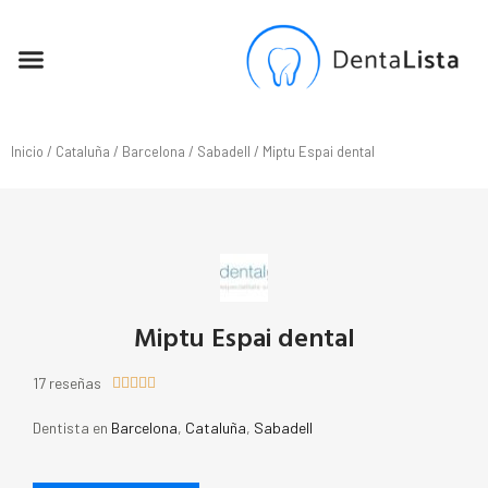
SEO PARA DENTISTAS
Inicio
/
Cataluña
/
Barcelona
/
Sabadell
/ Miptu Espai dental
Miptu Espai dental
17 reseñas





Dentista en
Barcelona
,
Cataluña
,
Sabadell