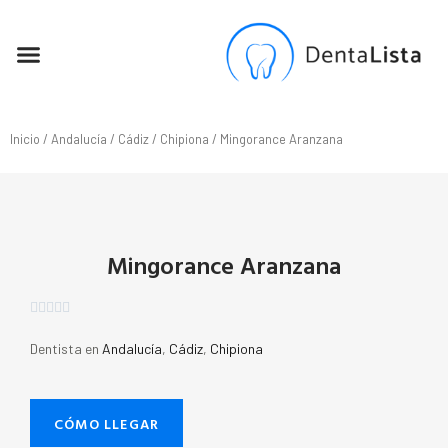
SEO PARA DENTISTAS
Inicio
/
Andalucía
/
Cádiz
/
Chipiona
/ Mingorance Aranzana
Mingorance Aranzana





Dentista en
Andalucía
,
Cádiz
,
Chipiona
CÓMO LLEGAR