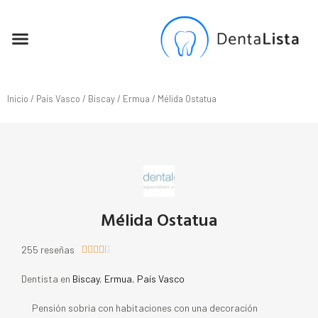
SEO PARA DENTISTAS
Inicio
/
País Vasco
/
Biscay
/
Ermua
/ Mélida Ostatua
Mélida Ostatua
255 reseñas





Dentista en
Biscay
,
Ermua
,
País Vasco
Pensión sobria con habitaciones con una decoración