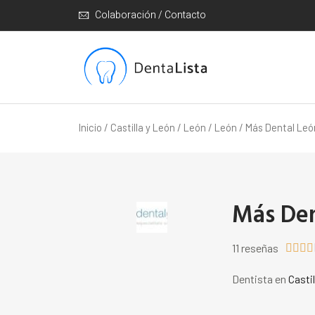
Colaboración / Contacto
Inicio
/
Castilla y León
/
León
/
León
/ Más Dental Leó
Más Den
11 reseñas




Dentista en
Casti