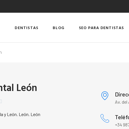
DENTISTAS
BLOG
SEO PARA DENTISTAS
n
tal León
Direc

Av. del
lla y León
,
León
,
León
Teléf
+34 987