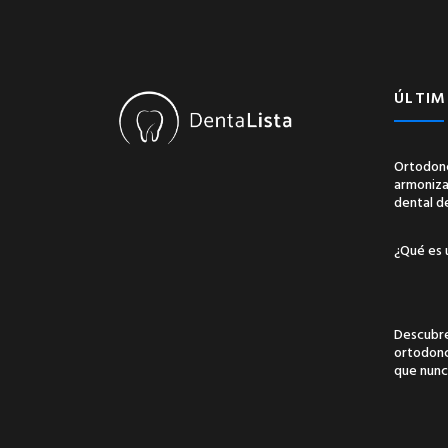
ÚLTIM
Ortodonc
armonizac
dental d
¿Qué es 
Descubre
ortodonci
que nunc