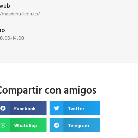
 web
//masdentalleon.es/
io
 10:00–14:00
Compartir con amigos
Facebook
Twitter
WhatsApp
Telegram