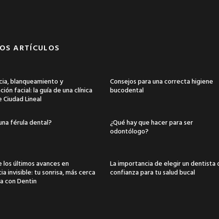
OS ARTÍCULOS
ia, blanqueamiento y
Consejos para una correcta higiene
ión facial: la guía de una clínica
bucodental
e Ciudad Lineal
una férula dental?
¿Qué hay que hacer para ser
odontólogo?
 los últimos avances en
La importancia de elegir un dentista
a invisible: tu sonrisa, más cerca
confianza para tu salud bucal
a con Dentin