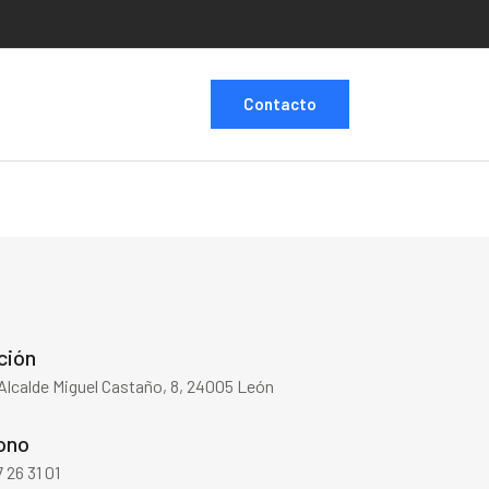
Contacto
ción
 Alcalde Miguel Castaño, 8, 24005 León
ono
 26 31 01