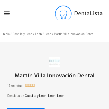
SEO PARA DENTISTAS
Inicio
/
Castilla y León
/
León
/
León
/ Martín Villa Innovación Dental
Martín Villa Innovación Dental
17 reseñas





Dentista en
Castilla y León
,
León
,
León