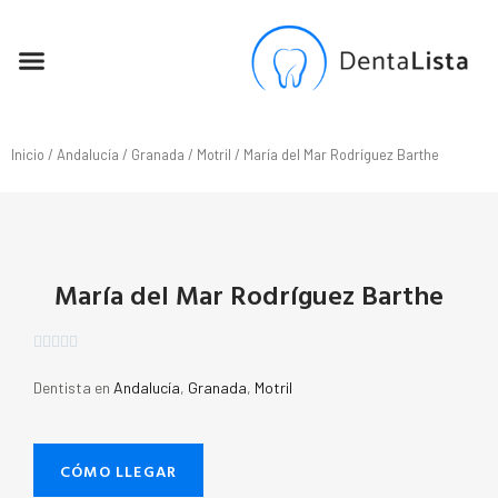
SEO PARA DENTISTAS
Inicio
/
Andalucía
/
Granada
/
Motril
/ María del Mar Rodríguez Barthe
María del Mar Rodríguez Barthe





Dentista en
Andalucía
,
Granada
,
Motril
CÓMO LLEGAR