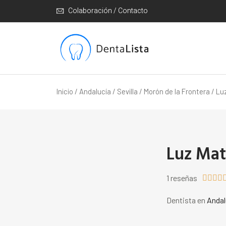
Colaboración / Contacto
Inicio
/
Andalucía
/
Sevilla
/
Morón de la Frontera
/ Lu
Luz Mat
1 reseñas




Dentista en
Andal