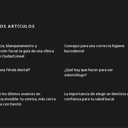
OS ARTÍCULOS
ia, blanqueamiento y
Consejos para una correcta higiene
ión facial: la guía de una clínica
bucodental
e Ciudad Lineal
una férula dental?
¿Qué hay que hacer para ser
odontólogo?
 los últimos avances en
La importancia de elegir un dentista
a invisible: tu sonrisa, más cerca
confianza para tu salud bucal
a con Dentin