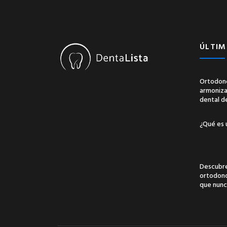
ÚLTIM
Ortodonc
armonizac
dental d
¿Qué es 
Descubre
ortodonci
que nunc