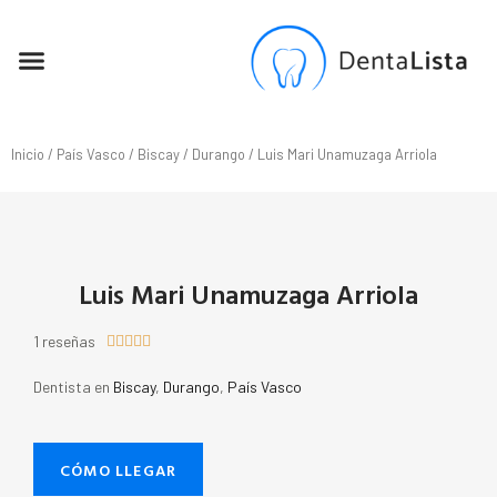
SEO PARA DENTISTAS
Inicio
/
País Vasco
/
Biscay
/
Durango
/ Luis Mari Unamuzaga Arriola
Luis Mari Unamuzaga Arriola
1 reseñas





Dentista en
Biscay
,
Durango
,
País Vasco
CÓMO LLEGAR