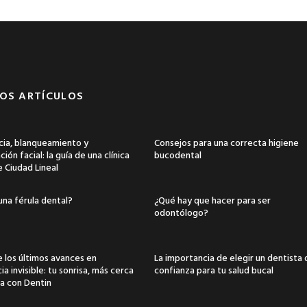
OS ARTÍCULOS
ia, blanqueamiento y
Consejos para una correcta higiene
ión facial: la guía de una clínica
bucodental
e Ciudad Lineal
una férula dental?
¿Qué hay que hacer para ser
odontólogo?
 los últimos avances en
La importancia de elegir un dentista
a invisible: tu sonrisa, más cerca
confianza para tu salud bucal
a con Dentin