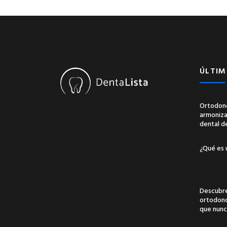
ÚLTIM
Ortodonc
armonizac
dental d
¿Qué es 
Descubre
ortodonci
que nunc