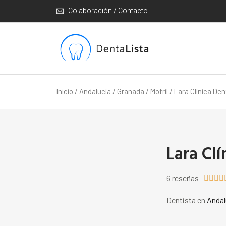
Colaboración / Contacto
Inicio
/
Andalucía
/
Granada
/
Motril
/ Lara Clínica Den
Lara Clí
6 reseñas




Dentista en
Andal