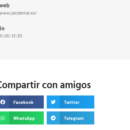
 web
/www.jalcdental.es/
io
10:00–13:30
Compartir con amigos
Facebook
Twitter
WhatsApp
Telegram