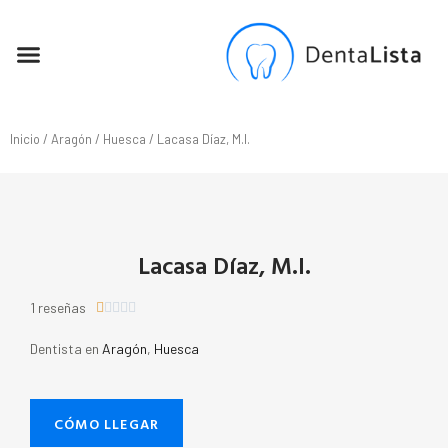
SEO PARA DENTISTAS
Inicio
/
Aragón
/
Huesca
/ Lacasa Díaz, M.I.
Lacasa Díaz, M.I.
1 reseñas





Dentista en
Aragón
,
Huesca
CÓMO LLEGAR