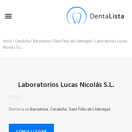
SEO PARA DENTISTAS
Inicio
/
Cataluña
/
Barcelona
/
Sant Feliu de Llobregat
/ Laboratorios Lucas
Nicolás S.L.
Laboratorios Lucas Nicolás S.L.





Dentista en
Barcelona
,
Cataluña
,
Sant Feliu de Llobregat
CÓMO LLEGAR