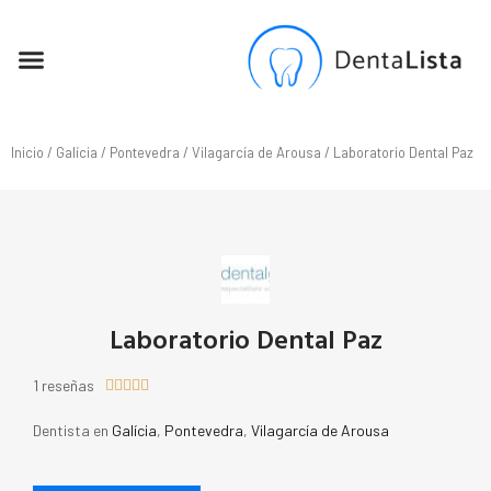
SEO PARA DENTISTAS
Inicio
/
Galícia
/
Pontevedra
/
Vilagarcía de Arousa
/ Laboratorio Dental Paz
Laboratorio Dental Paz
1 reseñas





Dentista en
Galícia
,
Pontevedra
,
Vilagarcía de Arousa