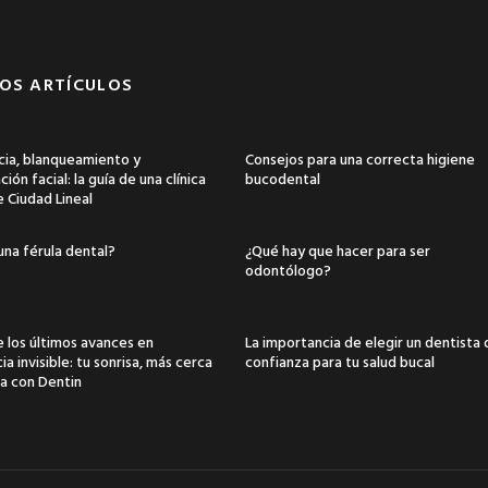
OS ARTÍCULOS
ia, blanqueamiento y
Consejos para una correcta higiene
ión facial: la guía de una clínica
bucodental
e Ciudad Lineal
una férula dental?
¿Qué hay que hacer para ser
odontólogo?
 los últimos avances en
La importancia de elegir un dentista
a invisible: tu sonrisa, más cerca
confianza para tu salud bucal
a con Dentin