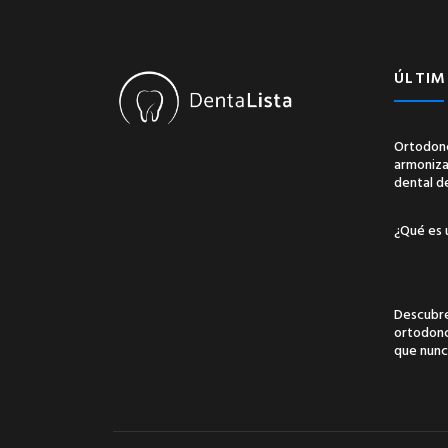
ÚLTIM
Ortodonc
armonizac
dental d
¿Qué es 
Descubre
ortodonci
que nunc