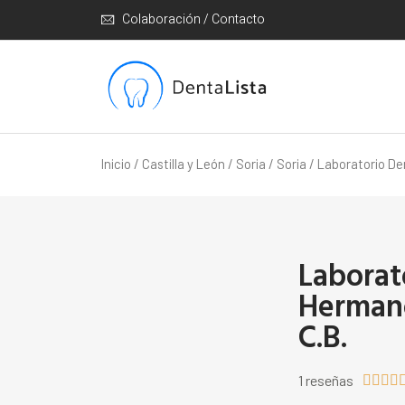
Colaboración / Contacto
Inicio
/
Castilla y León
/
Soria
/
Soria
/ Laboratorio De
Laborat
Hermano
C.B.
1 reseñas



