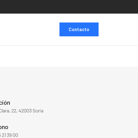
Contacto
ción
 Clara, 22, 42003 Soria
ono
 21 39 00