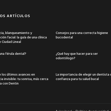
OS ARTÍCULOS
ia, blanqueamiento y
Consejos para una correcta higiene
ión facial: la guía de una clínica
bucodental
e Ciudad Lineal
una férula dental?
¿Qué hay que hacer para ser
odontólogo?
 los últimos avances en
La importancia de elegir un dentista
a invisible: tu sonrisa, más cerca
confianza para tu salud bucal
a con Dentin