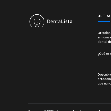
ÚLTIM
Ortodonc
armonizac
dental d
¿Qué es 
Descubre
ortodonci
que nunc