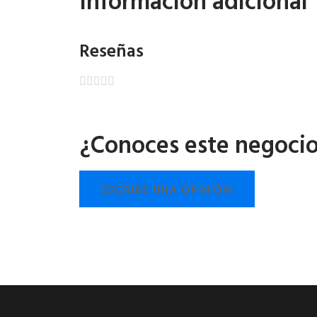
Información adicional
Reseñas





¿Conoces este negoci
ESCRIBE UNA OPINIÓN