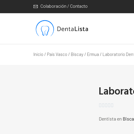
Colaboración / Contacto
Inicio
/
País Vasco
/
Biscay
/
Ermua
/ Laboratorio Den
Laborat





Dentista en
Bisca