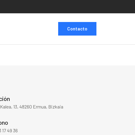
Contacto
ción
Kalea, 13, 48260 Ermua, Bizkaia
ono
 17 49 36