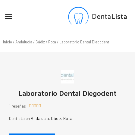
SEO PARA DENTISTAS
Inicio
/
Andalucía
/
Cádiz
/
Rota
/ Laboratorio Dental Diegodent
Laboratorio Dental Diegodent
1 reseñas





Dentista en
Andalucía
,
Cádiz
,
Rota