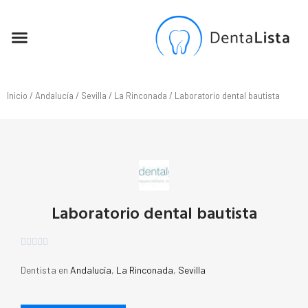
SEO PARA DENTISTAS
Inicio
/
Andalucía
/
Sevilla
/
La Rinconada
/ Laboratorio dental bautista
Laboratorio dental bautista





Dentista en
Andalucía
,
La Rinconada
,
Sevilla