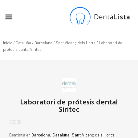
SEO PARA DENTISTAS
Inicio
/
Cataluña
/
Barcelona
/
Sant Vicenç dels Horts
/ Laboratori de
prótesis dental Siritec
Laboratori de prótesis dental
Siritec





Dentista en
Barcelona
,
Cataluña
,
Sant Vicenç dels Horts