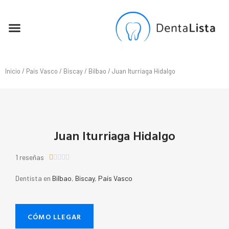
SEO PARA DENTISTAS
Inicio
/
País Vasco
/
Biscay
/
Bilbao
/ Juan Iturriaga Hidalgo
Juan Iturriaga Hidalgo
1 reseñas





Dentista en
Bilbao
,
Biscay
,
País Vasco
CÓMO LLEGAR