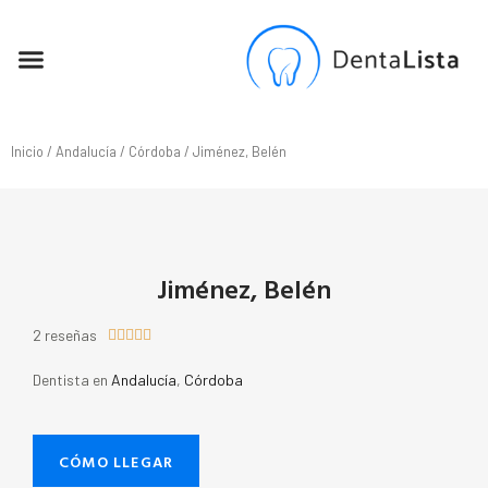
SEO PARA DENTISTAS
Inicio
/
Andalucía
/
Córdoba
/ Jiménez, Belén
Jiménez, Belén
2 reseñas





Dentista en
Andalucía
,
Córdoba
CÓMO LLEGAR