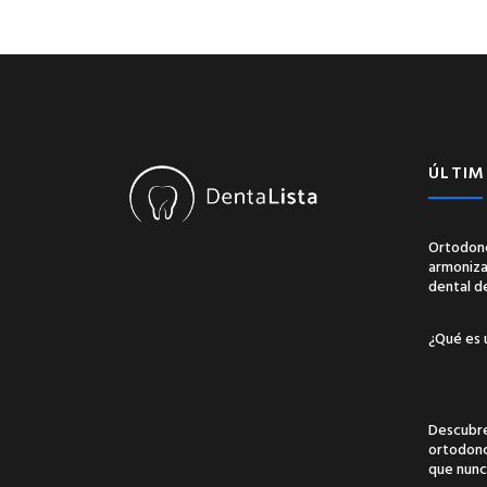
ÚLTIM
Ortodonc
armonizac
dental d
¿Qué es 
Descubre
ortodonci
que nunc