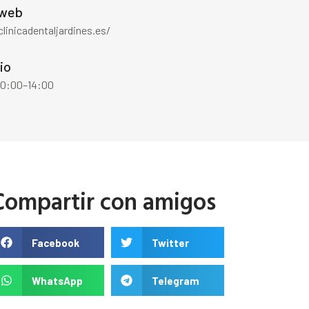
 web
clinicadentaljardines.es/
io
 10:00–14:00
Compartir con amigos
Facebook
Twitter
WhatsApp
Telegram