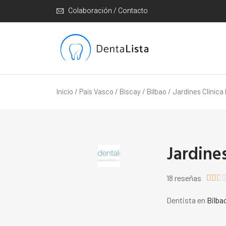
Colaboración / Contacto
Inicio
/
País Vasco
/
Biscay
/
Bilbao
/ Jardines Clínica
Jardines
18 reseñas



Dentista en
Bilba