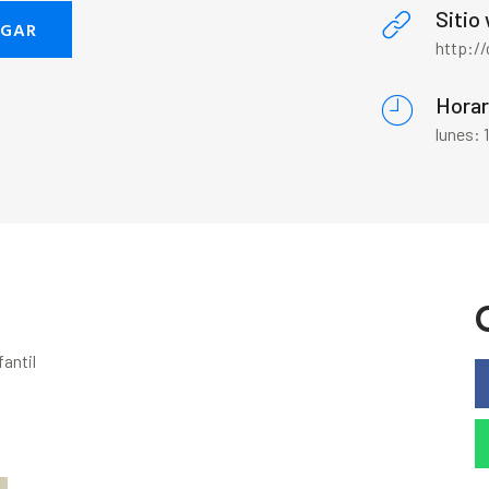
Sitio
EGAR
http://
Horar
lunes:
antil