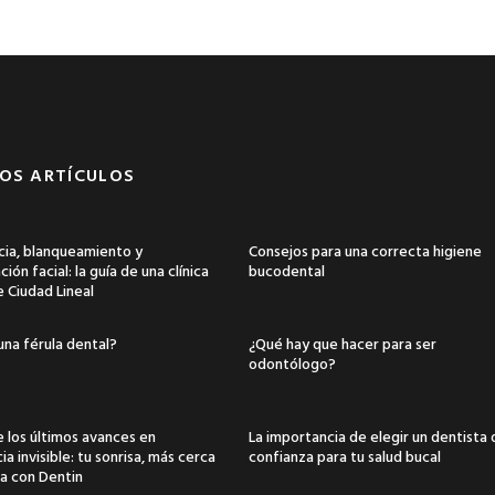
OS ARTÍCULOS
ia, blanqueamiento y
Consejos para una correcta higiene
ión facial: la guía de una clínica
bucodental
e Ciudad Lineal
una férula dental?
¿Qué hay que hacer para ser
odontólogo?
 los últimos avances en
La importancia de elegir un dentista
a invisible: tu sonrisa, más cerca
confianza para tu salud bucal
a con Dentin