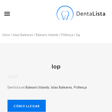
SEO PARA DENTISTAS
Inicio
/
Islas Baleares
/
Balearic Islands
/
Pollença
/ Iop
Iop





Dentista en
Balearic Islands
,
Islas Baleares
,
Pollença
CÓMO LLEGAR