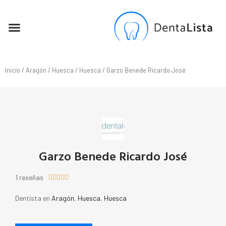
SEO PARA DENTISTAS
Inicio
/
Aragón
/
Huesca
/
Huesca
/ Garzo Benede Ricardo José
Garzo Benede Ricardo José
1 reseñas





Dentista en
Aragón
,
Huesca
,
Huesca