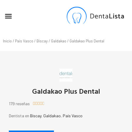
SEO PARA DENTISTAS
Inicio
/
País Vasco
/
Biscay
/
Galdakao
/ Galdakao Plus Dental
Galdakao Plus Dental
179 reseñas





Dentista en
Biscay
,
Galdakao
,
País Vasco