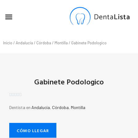
SEO PARA DENTISTAS
Inicio
/
Andalucía
/
Córdoba
/
Montilla
/ Gabinete Podologico
Gabinete Podologico





Dentista en
Andalucía
,
Córdoba
,
Montilla
CÓMO LLEGAR