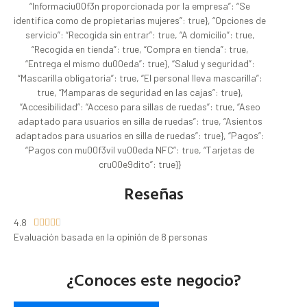
“Informaciu00f3n proporcionada por la empresa”: “Se
identifica como de propietarias mujeres”: true}, “Opciones de
servicio”: “Recogida sin entrar”: true, “A domicilio”: true,
“Recogida en tienda”: true, “Compra en tienda”: true,
“Entrega el mismo du00eda”: true}, “Salud y seguridad”:
“Mascarilla obligatoria”: true, “El personal lleva mascarilla”:
true, “Mamparas de seguridad en las cajas”: true},
“Accesibilidad”: “Acceso para sillas de ruedas”: true, “Aseo
adaptado para usuarios en silla de ruedas”: true, “Asientos
adaptados para usuarios en silla de ruedas”: true}, “Pagos”:
“Pagos con mu00f3vil vu00eda NFC”: true, “Tarjetas de
cru00e9dito”: true}}
Reseñas
4.8





Evaluación basada en la opinión de 8 personas
¿Conoces este negocio?