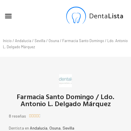
SEO PARA DENTISTAS
Inicio
/
Andalucía
/
Sevilla
/
Osuna
/ Farmacia Santo Domingo / Ldo. Antonio
L. Delgado Márquez
Farmacia Santo Domingo / Ldo.
Antonio L. Delgado Márquez
8 reseñas





Dentista en
Andalucía
,
Osuna
,
Sevilla