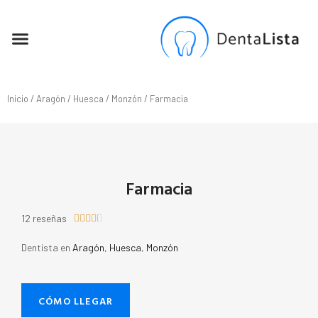
SEO PARA DENTISTAS
Inicio
/
Aragón
/
Huesca
/
Monzón
/ Farmacia
Farmacia
12 reseñas





Dentista en
Aragón
,
Huesca
,
Monzón
CÓMO LLEGAR