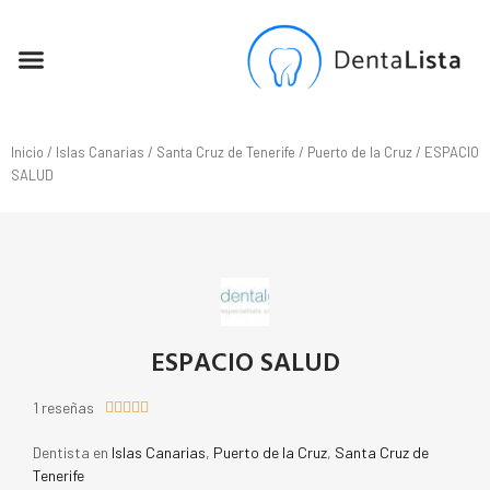
SEO PARA DENTISTAS
Inicio
/
Islas Canarias
/
Santa Cruz de Tenerife
/
Puerto de la Cruz
/ ESPACIO
SALUD
ESPACIO SALUD
1 reseñas





Dentista en
Islas Canarias
,
Puerto de la Cruz
,
Santa Cruz de
Tenerife