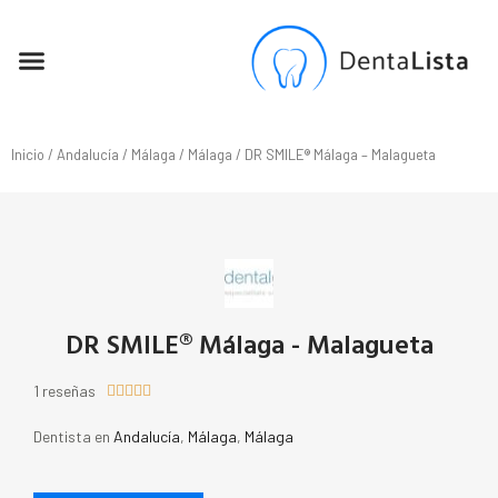
SEO PARA DENTISTAS
Inicio
/
Andalucía
/
Málaga
/
Málaga
/ DR SMILE® Málaga – Malagueta
DR SMILE® Málaga - Malagueta
1 reseñas





Dentista en
Andalucía
,
Málaga
,
Málaga