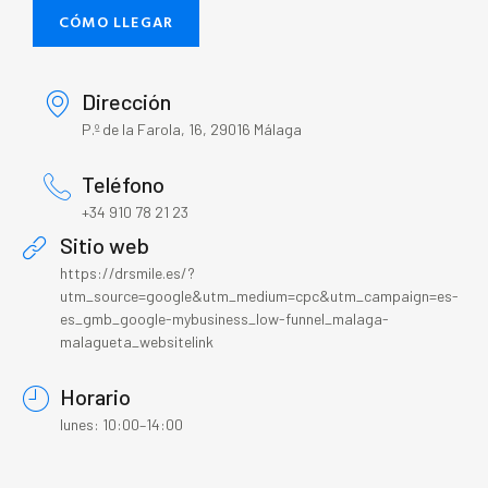
CÓMO LLEGAR
Dirección
P.º de la Farola, 16, 29016 Málaga
Teléfono
+34 910 78 21 23
Sitio web
https://drsmile.es/?
utm_source=google&utm_medium=cpc&utm_campaign=es-
es_gmb_google-mybusiness_low-funnel_malaga-
malagueta_websitelink
Horario
lunes: 10:00–14:00