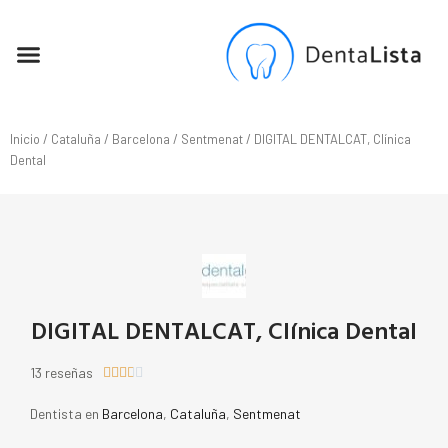
SEO PARA DENTISTAS
Inicio
/
Cataluña
/
Barcelona
/
Sentmenat
/ DIGITAL DENTALCAT, Clínica
Dental
DIGITAL DENTALCAT, Clínica Dental
13 reseñas





Dentista en
Barcelona
,
Cataluña
,
Sentmenat